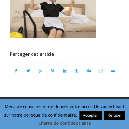
Partager cet article
This site uses cookies. By continuing to browse the site, you are
© Copyright - Mission Locale du Roannais - 2017 -
Mentions légales
-
Merci de consulter et de donner votre accord le cas échéant
agreeing to our use of cookies.
Charte de confidentialité
- Réalisation du site
DBM
- Réalisation :
sur notre politique de confidentialité.
Accepter
Refuser
consultant-digital.fr
-
Espace réservé
-
Enfold Theme by Kriesi
OK
Learn more
Charte de confidentialité