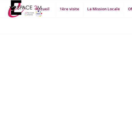
Accueil
1ère visite
La Mission Locale
Of