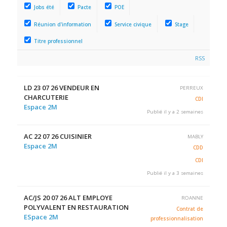
Jobs été
Pacte
POE
Réunion d'information
Service civique
Stage
Titre professionnel
RSS
LD 23 07 26 VENDEUR EN
PERREUX
CHARCUTERIE
CDI
Espace 2M
Publié il y a 2 semaines
AC 22 07 26 CUISINIER
MABLY
Espace 2M
CDD
CDI
Publié il y a 3 semaines
AC/JS 20 07 26 ALT EMPLOYE
ROANNE
POLYVALENT EN RESTAURATION
Contrat de
ESpace 2M
professionnalisation